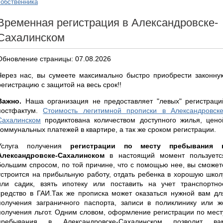
собственника
Временная регистрация в Александровске-
Сахалинском
Обновление страницы: 07.08.2026
Через нас, вы сумеете максимально быстро приобрести законну
регистрацию с защитой на весь срок!!
Важно.
Наша организация не предоставляет "левых" регистраци
постфактум.
Стоимость легитимной прописки в Александровске
Сахалинском
продиктована количеством доступного жилья, цено
коммунальных платежей в квартире, а так же сроком регистрации.
Услуга получения
регистрации по месту пребывания 
Александровске-Сахалинском
в настоящий момент пользуетс
большим спросом, по той причине, что с помощью нее, вы сможет
устроится на прибыльную работу, отдать ребенка в хорошую школ
или садик, взять ипотеку или поставить на учет транспортно
средство в ГАИ.Так же прописка может оказаться нужной вам дл
получения заграничного паспорта, записи в поликлинику или ж
получения льгот. Одним словом, оформление регистрации по мест
пребывания в Александровске-Сахалинском позволит ва