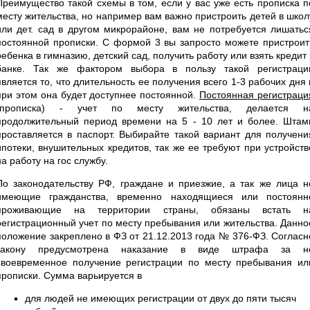
Преимущество такой схемы в том, если у вас уже есть прописка п
месту жительства, но например вам важно пристроить детей в школ
или дет. сад в другом микрорайоне, вам не потребуется лишатьс
постоянной прописки. С формой 3 вы запросто можете пристроит
ребенка в гимназию, детский сад, получить работу или взять кредит 
банке. Так же фактором выбора в пользу такой регистраци
является то, что длительность ее получения всего 1-3 рабочих дня 
при этом она будет доступнее постоянной.
Постоянная регистраци
(прописка) - учет по месту жительства, делается н
продолжительный период времени на 5 - 10 лет и более. Штам
проставляется в паспорт. Выбирайте такой вариант для получени
ипотеки, внушительных кредитов, так же ее требуют при устройств
на работу на гос службу.
По законодательству РФ, граждане и приезжие, а так же лица н
имеющие гражданства, временно находящиеся или постоянн
проживающие на территории страны, обязаны встать н
регистрационный учет по месту пребывания или жительства. Данно
положение закреплено в ФЗ от 21.12.2013 года № 376-ФЗ. Согласн
закону предусмотрена наказание в виде штрафа за н
своевременное получение регистрации по месту пребывания ил
прописки. Сумма варьируется в
для людей не имеющих регистрации от двух до пяти тысяч