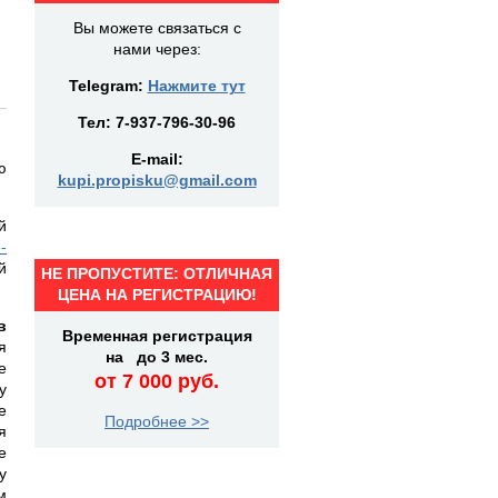
Вы можете связаться с
нами через:
Telegram:
Нажмите тут
Тел:
7-937-796-30-96
E-mail:
ю
kupi.propisku@gmail.com
й
-
й
НЕ ПРОПУСТИТЕ: ОТЛИЧНАЯ
ЦЕНА НА РЕГИСТРАЦИЮ!
в
Временная регистрация
я
на до 3 мес.
е
от 7 000 руб.
у
е
Подробнее >>
я
е
у
м