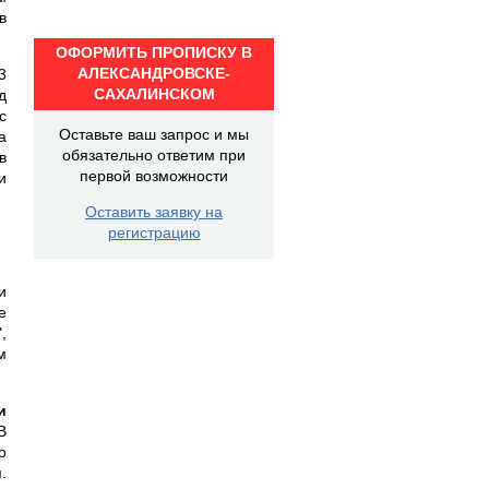
в
ОФОРМИТЬ ПРОПИСКУ В
АЛЕКСАНДРОВСКЕ-
3
САХАЛИНСКОМ
д
с
Оставьте ваш запрос и мы
а
обязательно ответим при
в
первой возможности
и
Оставить заявку на
регистрацию
и
е
,
м
и
В
о
.