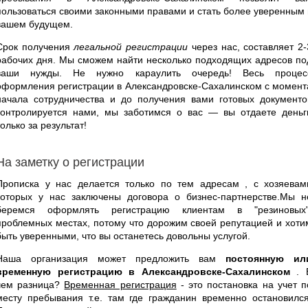
пользоваться своими законными правами и стать более уверенным 
вашем будущем.
Срок получения
легальной регистрации
через нас, составляет 2-
рабочих дня. Мы сможем найти несколько подходящих адресов по
ваши нужды. Не нужно караулить очередь! Весь процес
оформления регистрации в Александровске-Сахалинском с момент
начала сотрудничества и до получения вами готовых документо
контролируется нами, мы заботимся о вас — вы отдаете деньг
только за результат!
На заметку о регистрации
Прописка у нас делается только по тем адресам , с хозяевам
которых у нас заключены договора о бизнес-партнерстве.Мы н
беремся оформлять регистрацию клиентам в "резиновых"
проблемных местах, потому что дорожим своей репутацией и хоти
быть уверенными, что вы останетесь довольны услугой.
Наша организация может предложить вам
постоянную ил
временную регистрацию в Александровске-Сахалинском
. 
чем разница?
Временная регистрация
- это постановка на учет п
месту пребывания т.е. там где гражданин временно остановился