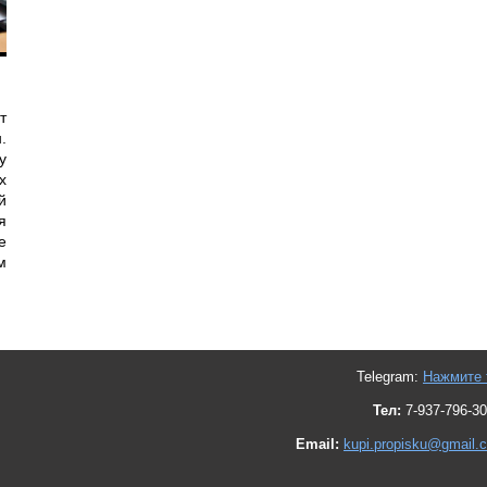
т
.
у
х
й
я
е
м
Telegram:
Нажмите 
Тел:
7-937-796-30
Email:
kupi.propisku@gmail.